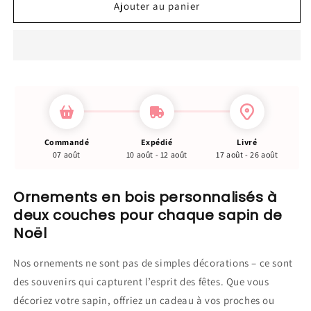
de
de
Ajouter au panier
Arbre
Arbre
de
de
Noël
Noël
Pendentif
Pendentif
de
de
Noël
Noël
avec
avec
nom
nom
Ornements
Ornements
Commandé
Expédié
Livré
personnalisés
personnalisés
07 août
10 août - 12 août
17 août - 26 août
Ornements en bois personnalisés à
deux couches pour chaque sapin de
Noël
Nos ornements ne sont pas de simples décorations – ce sont
des souvenirs qui capturent l’esprit des fêtes. Que vous
décoriez votre sapin, offriez un cadeau à vos proches ou