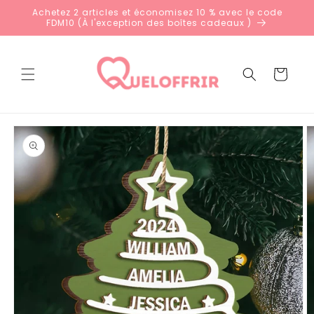
et
Achetez 2 articles et économisez 10 % avec le code
passer
FDM10 (À l'exception des boîtes cadeaux )
au
contenu
Panier
Passer aux
informations
produits