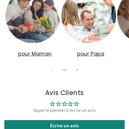
pour Maman
pour Papa
de
1
/
4
Avis Clients
Soyez le premier à écrire un avis
Écrire un avis