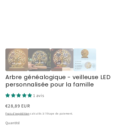
Arbre généalogique - veilleuse LED
personnalisée pour la famille
1 avis
Prix
€28,89 EUR
habituel
Frais d'expédition
calculés à l'étape de paiement.
Quantité