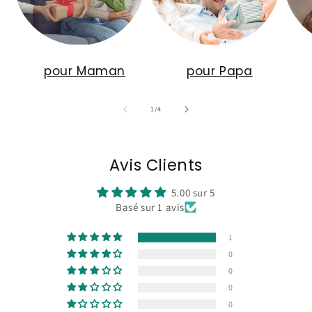
pour Maman
pour Papa
de
1
/
4
Avis Clients
5.00 sur 5
Basé sur 1 avis
1
0
0
0
0