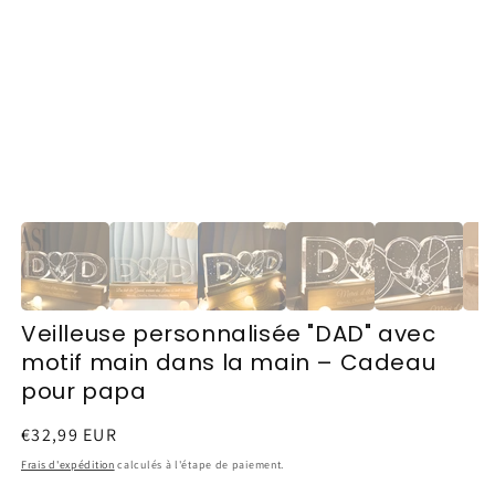
Veilleuse personnalisée "DAD" avec
motif main dans la main – Cadeau
pour papa
Prix
€32,99 EUR
habituel
Frais d'expédition
calculés à l'étape de paiement.