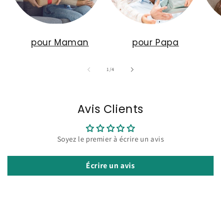
pour Maman
pour Papa
de
1
/
4
Avis Clients
Soyez le premier à écrire un avis
Écrire un avis