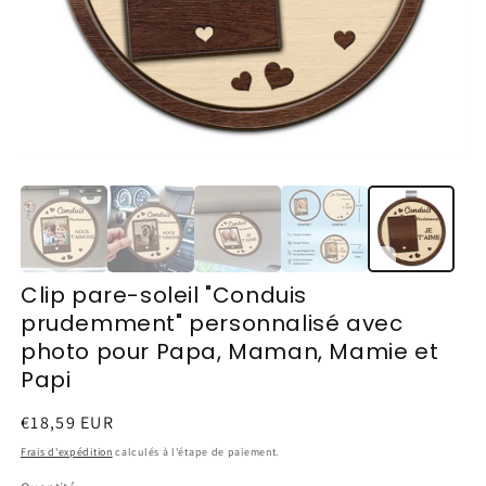
Clip pare-soleil "Conduis
prudemment" personnalisé avec
photo pour Papa, Maman, Mamie et
Papi
Prix
€18,59 EUR
habituel
Frais d'expédition
calculés à l'étape de paiement.