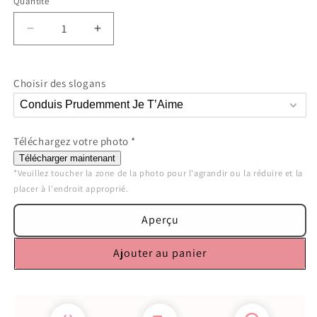
Quantité
Réduire
Augmenter
la
la
quantité
quantité
de
de
Choisir des slogans
Clip
Clip
pare-
pare-
soleil
soleil
&quot;Conduis
&quot;Conduis
Téléchargez votre photo
*
prudemment&quot;
prudemment&quot;
Télécharger maintenant
personnalisé
personnalisé
*Veuillez toucher la zone de la photo pour l'agrandir ou la réduire et la 
avec
avec
placer à l'endroit approprié.
photo
photo
pour
pour
Aperçu
Papa,
Papa,
Maman,
Maman,
Ajouter au panier
Mamie
Mamie
et
et
Papi
Papi