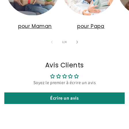
pour Maman
pour Papa
de
1
/
4
Avis Clients
Soyez le premier à écrire un avis
Écrire un avis