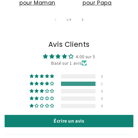
pour Maman
pour Papa
de
1
/
4
Avis Clients
4.00 sur 5
Basé sur 1 avis
0
1
0
0
0
Écrire un avis