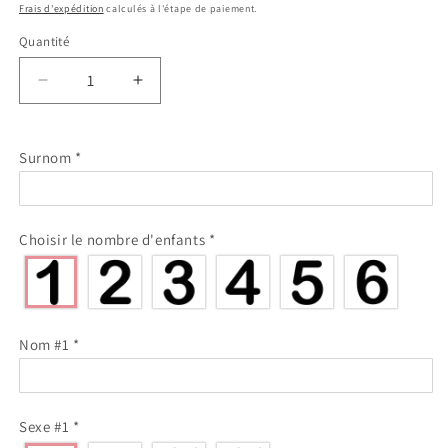
habituel
Frais d'expédition
calculés à l'étape de paiement.
Quantité
Réduire
Augmenter
la
la
quantité
quantité
de
de
Surnom
*
Clip
Clip
pare-
pare-
soleil
soleil
personnalisé
personnalisé
Choisir le nombre d'enfants
*
avec
avec
enfants
enfants
et
et
noms
noms
Cadeaux
Cadeaux
Nom #1
*
pour
pour
famillle
famillle
Sexe #1
*