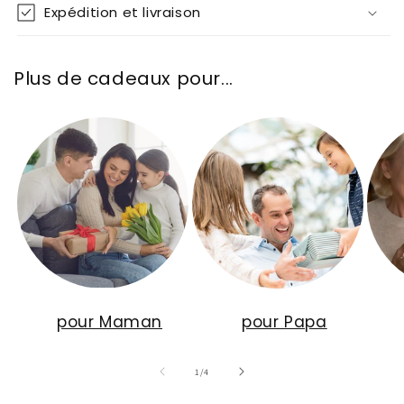
Expédition et livraison
Plus de cadeaux pour...
pour Maman
pour Papa
de
1
/
4