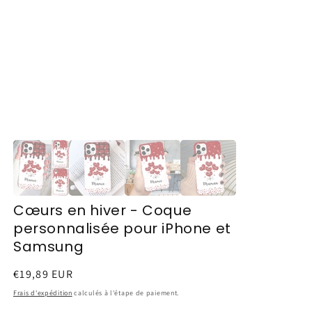
Cœurs en hiver - Coque
personnalisée pour iPhone et
Samsung
Prix
€19,89 EUR
habituel
Frais d'expédition
calculés à l'étape de paiement.