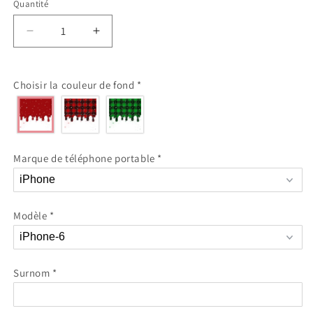
Quantité
Réduire
Augmenter
la
la
quantité
quantité
de
de
Choisir la couleur de fond
*
Cœurs
Cœurs
en
en
hiver
hiver
-
-
Coque
Coque
Marque de téléphone portable
*
personnalisée
personnalisée
pour
pour
iPhone
iPhone
et
et
Modèle
*
Samsung
Samsung
Surnom
*