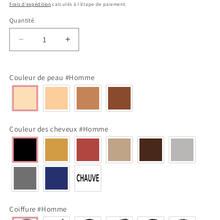
habituel
Frais d'expédition
calculés à l'étape de paiement.
Quantité
Réduire
Augmenter
la
la
quantité
quantité
de
de
Couleur de peau #Homme
Couple
Couple
s&#39;embrasse
s&#39;embrasse
-
-
Cadeau
Cadeau
d&#39;anniversaire
d&#39;anniversaire
Couleur des cheveux #Homme
pour
pour
les
les
couples
couples
-
-
pendentif
pendentif
acrylique
acrylique
personnalisé
personnalisé
Coiffure #Homme