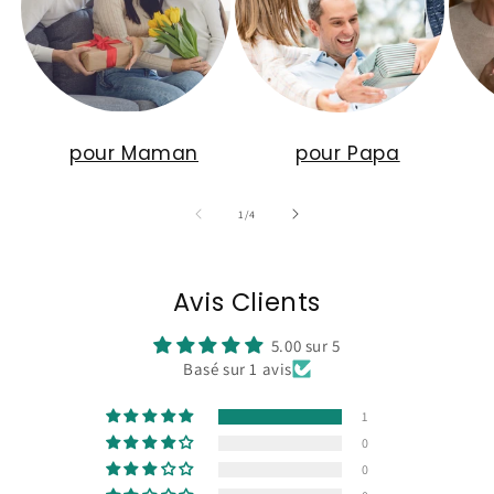
pour Maman
pour Papa
de
1
/
4
Avis Clients
5.00 sur 5
Basé sur 1 avis
1
0
0