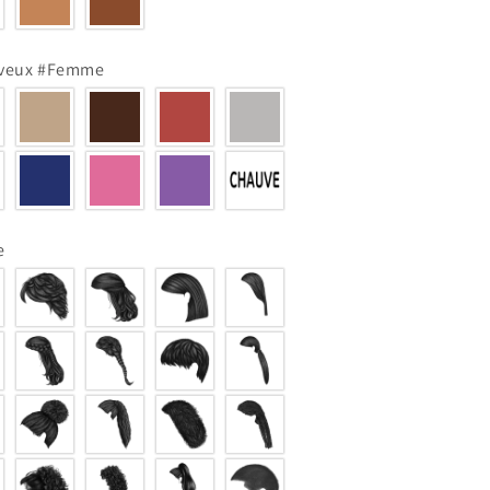
eveux #Femme
e