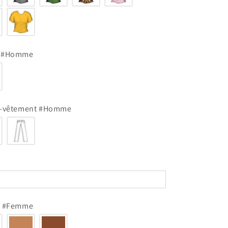
s #Homme
s-vêtement #Homme
u #Femme