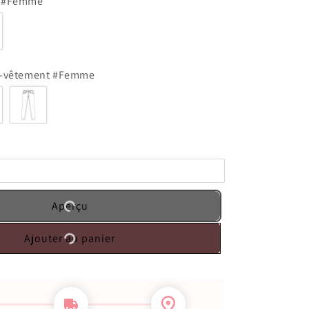
s #Femme
s-vêtement #Femme
Aperçu
Ajouter au panier