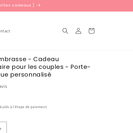
boîtes cadeaux )
Connexion
Panier
ntact
embrasse - Cadeau
ire pour les couples - Porte-
ique personnalisé
avis
lculés à l'étape de paiement.
Augmenter