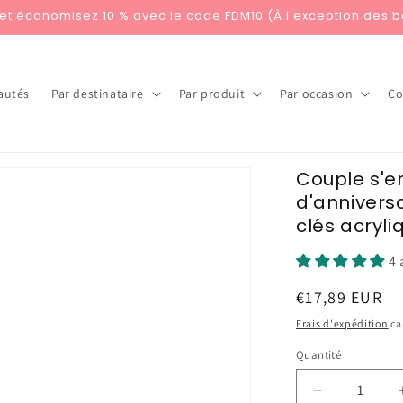
 et économisez 10 % avec le code FDM10 (À l'exception des 
autés
Par destinataire
Par produit
Par occasion
Co
Couple s'
d'anniversa
clés acryl
4 
Prix
€17,89 EUR
habituel
Frais d'expédition
ca
Quantité
Réduire