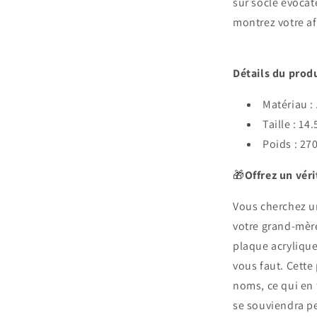
sur socle évocat
montrez votre a
Détails du prod
Matériau : 
Taille : 1
Poids : 27
🎁
Offrez un vér
Vous cherchez un
votre grand-mèr
plaque acrylique
vous faut. Cette
noms, ce qui en
se souviendra p