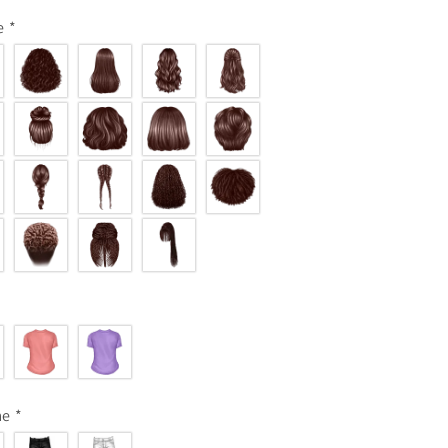
me
*
me
*