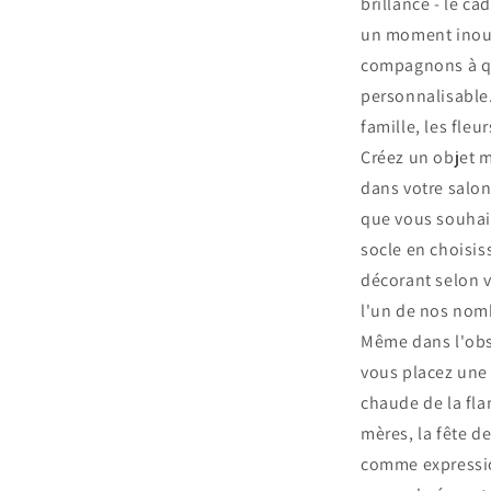
brillance - le c
un moment inoub
compagnons à qu
personnalisable
famille, les fleu
Créez un objet 
dans votre salon,
que vous souhai
socle en choisis
décorant selon 
l'un de nos nom
Même dans l'obsc
vous placez une b
chaude de la fl
mères, la fête d
comme expressio