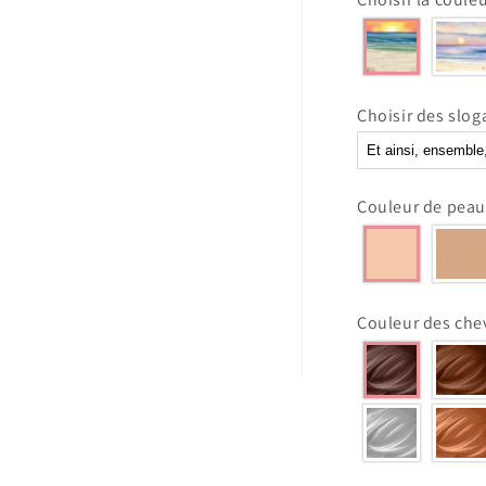
Couple
sur
la
plag-
Plaque
Choisir des slo
Acrylique
en
Forme
de
Couleur de pe
Cœur
Couleur des c