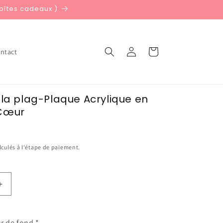
boîtes cadeaux )
Connexion
Panier
ntact
 la plag-Plaque Acrylique en
Cœur
lculés à l'étape de paiement.
Augmenter
la
quantité
de
ur de fond
*