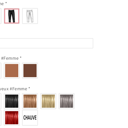
me
*
au #Femme
*
eveux #Femme
*