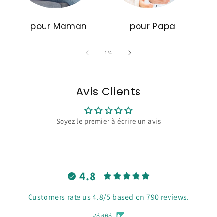
pour Maman
pour Papa
de
1
/
4
Avis Clients
Soyez le premier à écrire un avis
4.8
Customers rate us 4.8/5 based on 790 reviews.
Vérifié