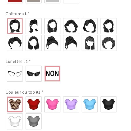
Coiffure #1
*
Lunettes #1
*
Couleur du top #1
*