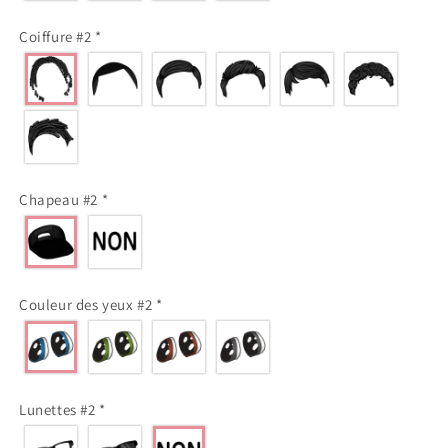
Coiffure #2
*
Chapeau #2
*
Couleur des yeux #2
*
Lunettes #2
*