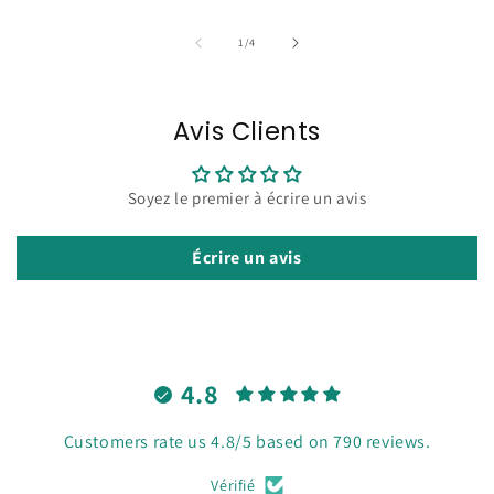
de
1
/
4
Avis Clients
Soyez le premier à écrire un avis
Écrire un avis
4.8
Customers rate us 4.8/5 based on 790 reviews.
Vérifié