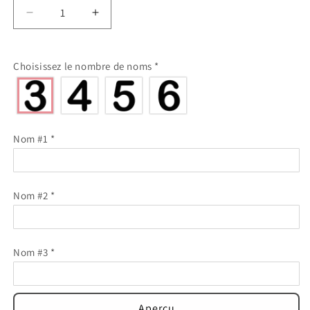
Réduire
Augmenter
la
la
quantité
quantité
de
de
Choisissez le nombre de noms
*
Décorations
Décorations
de
de
Noël
Noël
Famille
Famille
avec
avec
Nom #1
*
3-
3-
6
6
noms
noms
Nom #2
*
Nom #3
*
Aperçu