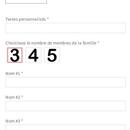
la
la
quantité
quantité
de
de
Textes personnalisés
*
Décorations
Décorations
de
de
Noël
Noël
Famille
Famille
Choisissez le nombre de membres de la famille
*
avec
avec
cadeaux
cadeaux
avec
avec
cadeaux
cadeaux
3-
3-
Nom #1
*
5
5
noms
noms
Nom #2
*
Nom #3
*