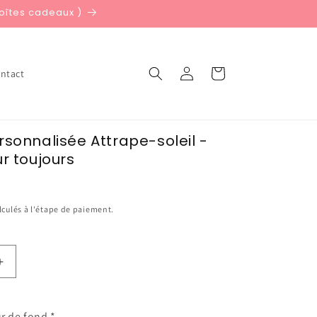
boîtes cadeaux )
Connexion
Panier
ntact
rsonnalisée Attrape-soleil -
r toujours
lculés à l'étape de paiement.
Augmenter
la
quantité
de
ur de fond
*