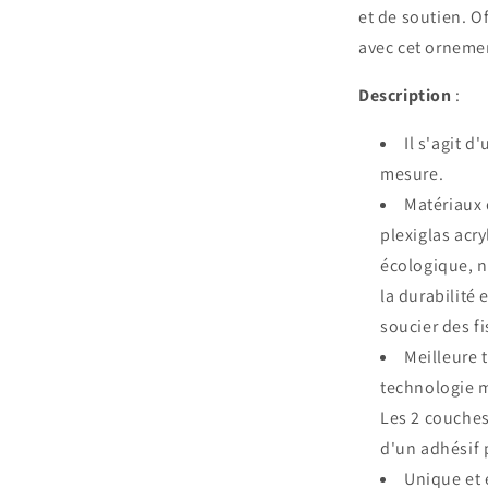
et de soutien. O
avec cet ornemen
Description
:
Il s'agit 
mesure.
Matériaux 
plexiglas acr
écologique, n
la durabilité 
soucier des 
Meilleure 
technologie m
Les 2 couches
d'un adhésif 
Unique et 