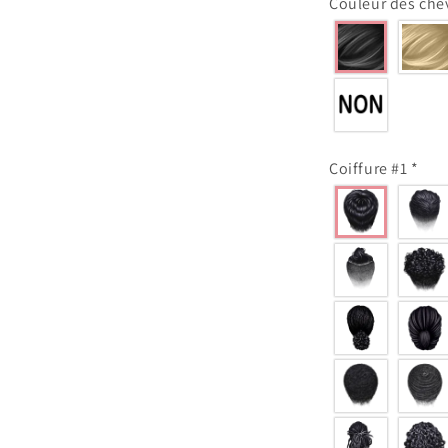
Couleur des che
Coiffure #1
*