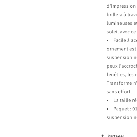
d'impression s
brillera à tra
lumineuses et
soleil avec ce
Facile à a
ornement est 
suspension no
peux l'accroc
fenêtres, les 
Transforme n'
sans effort.
La taille 
Paquet : 0
suspension no
Partager