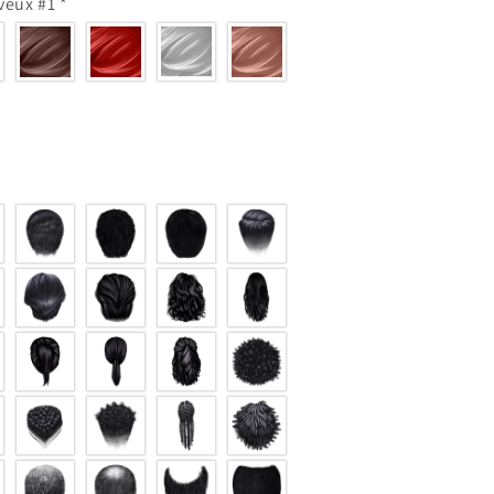
veux #1
*