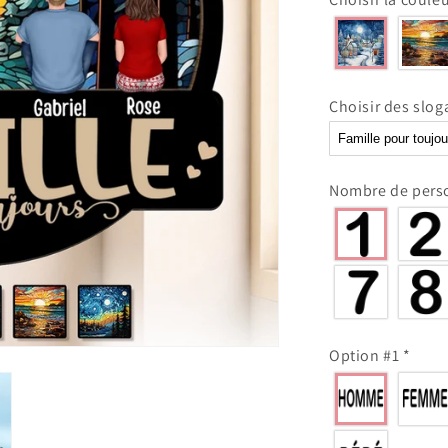
Fenêtre
personnalis
Attrape-
soleil
-
Choisir des slo
Famille
pour
toujours
Nombre de per
Option #1
*