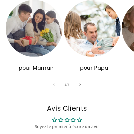
pour Maman
pour Papa
de
1
/
4
Avis Clients
Soyez le premier à écrire un avis