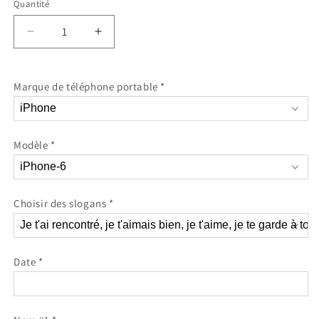
Quantité
Réduire
Augmenter
la
la
quantité
quantité
de
de
Marque de téléphone portable
*
Je
Je
t’aime
t’aime
–
–
Coque
Coque
Modèle
*
de
de
téléphone
téléphone
personnalisée
personnalisée
pour
pour
Choisir des slogans
*
iPhone
iPhone
et
et
Samsung
Samsung
Date
*