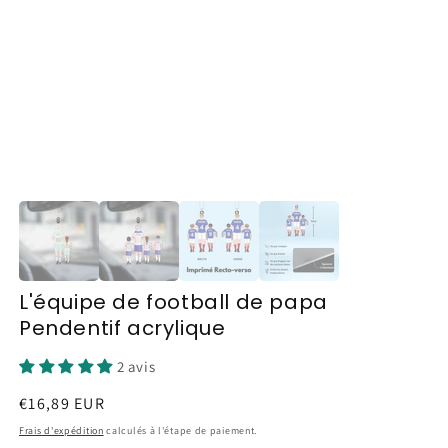
L'équipe de football de papa
Pendentif acrylique
2 avis
Prix
€16,89 EUR
habituel
Frais d'expédition
calculés à l'étape de paiement.