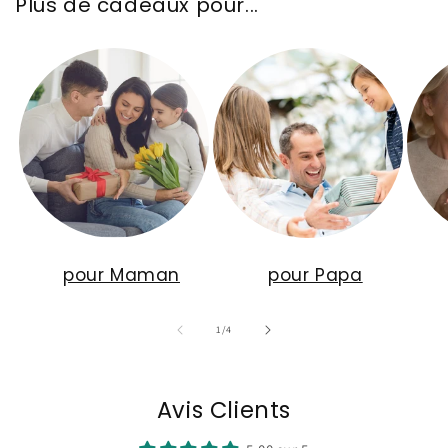
Plus de cadeaux pour...
pour Maman
pour Papa
de
1
/
4
Avis Clients