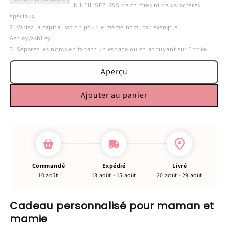
N'UTILISEZ PAS de chiffres ni de caractères 
spéciaux.

2. Variez la capitalisation pour le même nom, par exemple 
Ashley/ashLey.

3. Séparez les noms en tapant un espace ou en appuyant sur Entrée.
Aperçu
Ajouter au panier
Commandé
Expédié
Livré
10 août
13 août - 15 août
20 août - 29 août
Cadeau personnalisé pour maman et
mamie