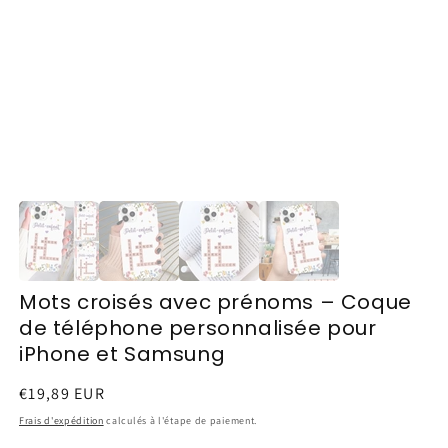
Mots croisés avec prénoms – Coque
de téléphone personnalisée pour
iPhone et Samsung
Prix
€19,89 EUR
habituel
Frais d'expédition
calculés à l'étape de paiement.