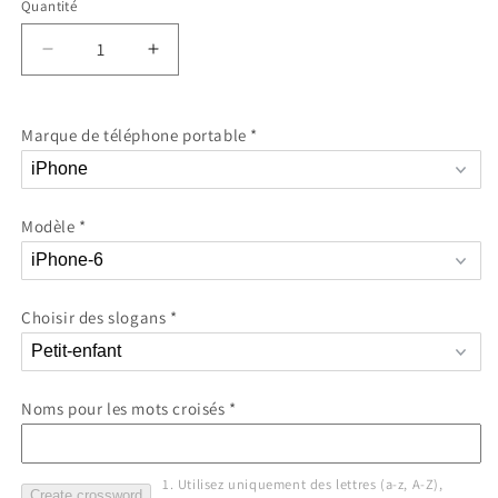
Quantité
Réduire
Augmenter
la
la
quantité
quantité
de
de
Marque de téléphone portable
*
Mots
Mots
croisés
croisés
avec
avec
prénoms
prénoms
Modèle
*
–
–
Coque
Coque
de
de
téléphone
téléphone
Choisir des slogans
*
personnalisée
personnalisée
pour
pour
iPhone
iPhone
Noms pour les mots croisés
et
et
*
Samsung
Samsung
1. Utilisez uniquement des lettres (a-z, A-Z), 
Create crossword