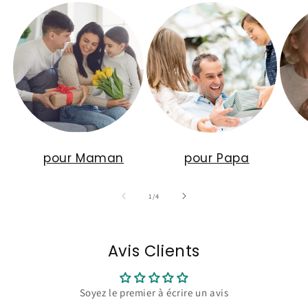
pour Maman
pour Papa
de
1
/
4
Avis Clients
Soyez le premier à écrire un avis