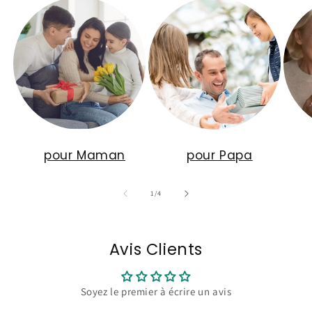
pour Maman
pour Papa
de
1
/
4
Avis Clients
Soyez le premier à écrire un avis