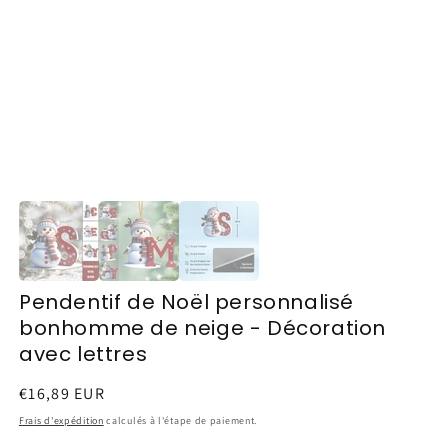
Pendentif de Noël personnalisé
bonhomme de neige - Décoration
avec lettres
Prix
€16,89 EUR
habituel
Frais d'expédition
calculés à l'étape de paiement.