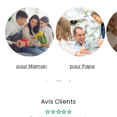
pour Maman
pour Papa
de
1
/
4
Avis Clients