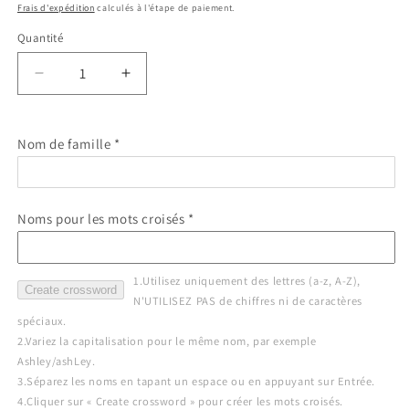
habituel
Frais d'expédition
calculés à l'étape de paiement.
Quantité
Réduire
Augmenter
la
la
quantité
quantité
de
de
Nom de famille
*
Plaque
Plaque
en
en
bois
bois
personnalisée
personnalisée
Noms pour les mots croisés
*
à
à
2
2
couches
couches
1.Utilisez uniquement des lettres (a-z, A-Z), 
Create crossword
avec
avec
N'UTILISEZ PAS de chiffres ni de caractères 
noms
noms
spéciaux.

de
de
2.Variez la capitalisation pour le même nom, par exemple 
famille
famille
Ashley/ashLey.

en
en
3.Séparez les noms en tapant un espace ou en appuyant sur Entrée.

mots
mots
4.Cliquer sur « Create crossword » pour créer les mots croisés.
croisés
croisés