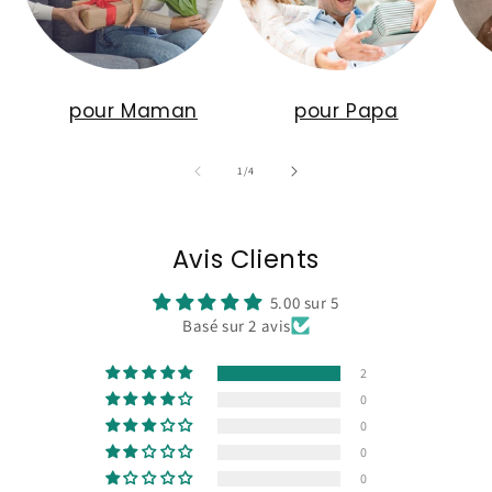
pour Maman
pour Papa
de
1
/
4
Avis Clients
5.00 sur 5
Basé sur 2 avis
2
0
0
0
0