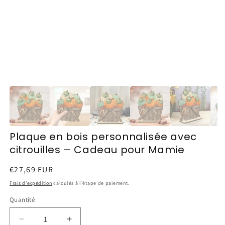
Plaque en bois personnalisée avec
citrouilles – Cadeau pour Mamie
Prix
€27,69 EUR
habituel
Frais d'expédition
calculés à l'étape de paiement.
Quantité
Réduire
Augmenter