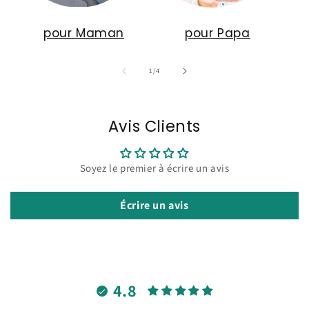
pour Maman
pour Papa
de
1
/
4
Avis Clients
Soyez le premier à écrire un avis
Écrire un avis
4.8