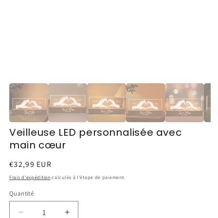
Veilleuse LED personnalisée avec
main cœur
Prix
€32,99 EUR
habituel
Frais d'expédition
calculés à l'étape de paiement.
Quantité
Réduire
Augmenter