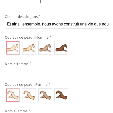
la
la
quantité
quantité
de
de
Choisir des slogans
*
Veilleuse
Veilleuse
LED
LED
personnalisée
personnalisée
avec
avec
Couleur de peau #Homme
*
main
main
cœur
cœur
Nom #Homme
*
Couleur de peau #Femme
*
Nom #Femme
*