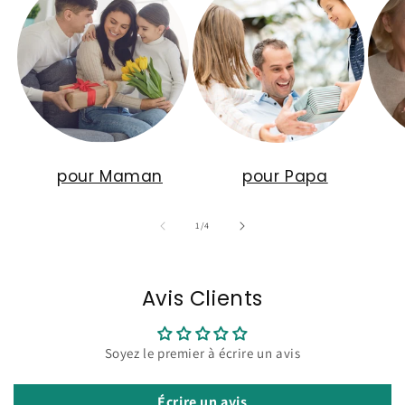
pour Maman
pour Papa
de
1
/
4
Avis Clients
Soyez le premier à écrire un avis
Écrire un avis